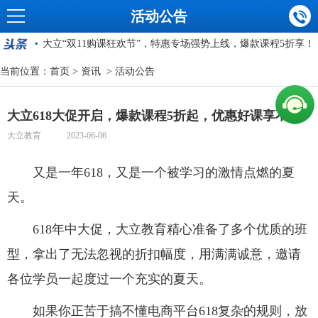
活动公告
备考指导讲座丨后疫情时代建工行业考证破局之道
大立“双11购课狂欢节”，特惠专场强势上线，爆款课程5折享！
【得案例者得一造】一级造价工程师案例突破精讲课重磅来袭！
当前位置：
首页
>
资讯
>
活动公告
大立618大促开启，爆款课程5折起，优惠好课享不停!
2023一级建造师考试教材变化有哪些？大立直播间带你一探究竟！
大立618大促开启，爆款课程5折起，优惠好课享不停!
职引人生，共筑未来——建工人职业生涯规划专场讲座震撼来袭
大立教育 2023-06-06
备考指导讲座丨后疫情时代建工行业考证破局之道
又是一年618，又是一个被学习的激情点燃的夏
大立“双11购课狂欢节”，特惠专场强势上线，爆款课程5折享！
天。
618年中大促，
大立教育
精心准备了多个优质的班
型，拿出了无法忽视的折扣幅度，用满满诚意，邀请
各位学员一起度过一个充实的夏天。
如果你正苦于搞不懂电商平台618复杂的规则，放