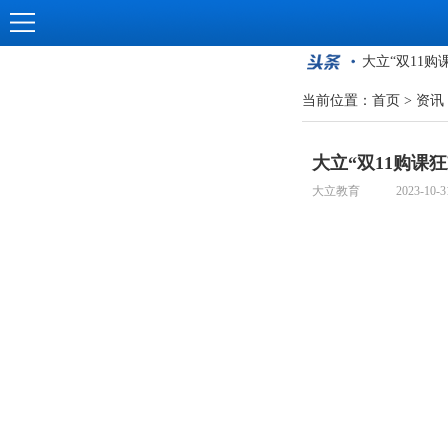
备考指导讲座
大立“双11
【得案例者得
当前位置：
首页
>
资讯
大立618大
2023一级
大立“双11购课
职引人生，共
大立教育 2023-10-3
备考指导讲座
大立“双11