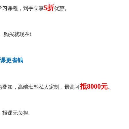
5折
习课程，到手立享
优惠。
购买就现在!
报课更省钱
抵8000元
叠加，高端班型私人定制，最高可
。
报课无负担。