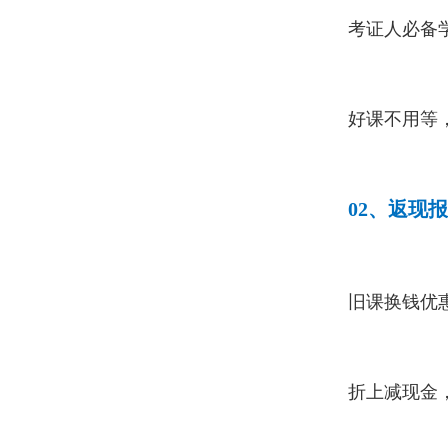
考证人必备学
好课不用等， 
02、返现
旧课换钱优惠
折上减现金，