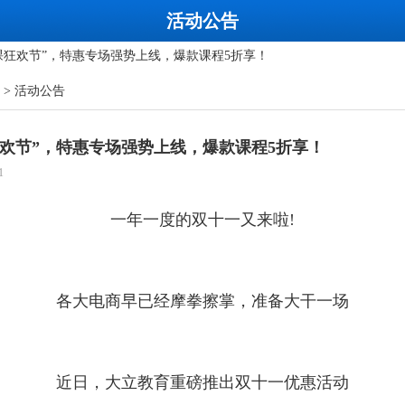
丨后疫情时代建工行业考证破局之道
活动公告
购课狂欢节”，特惠专场强势上线，爆款课程5折享！
一造】一级造价工程师案例突破精讲课重磅来袭！
>
活动公告
促开启，爆款课程5折起，优惠好课享不停!
建造师考试教材变化有哪些？大立直播间带你一探究竟！
狂欢节”，特惠专场强势上线，爆款课程5折享！
筑未来——建工人职业生涯规划专场讲座震撼来袭
1
丨后疫情时代建工行业考证破局之道
购课狂欢节”，特惠专场强势上线，爆款课程5折享！
一年一度的双十一又来啦!
各大电商早已经摩拳擦掌，准备大干一场
近日，
大立教育
重磅推出双十一优惠活动